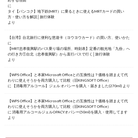
めする理由
に
タイ【バンコク】地下鉄(MRT）に乗るときに使えるMRTカードの買い
方・使い方を解説│旅行体験
より
【台湾】台北旅行に便利な悠遊卡（ヨウヨウカード）の買い方、使いかた
に
【MRT忠孝復興駅のバス乗り場の場所、時刻表】定番の観光地「九份」へ
の行き方①台北（忠孝復興駅）から直行バスで行く│旅行体験
より
【WPS Office】と本家Microsoft Officeとの互換性は？価格を踏まえて代
わりに使えそうかを両方購入して比較（旧KINGSOFT Office）
に
【消毒用アルコール】ジェル オパシーを購入・届きました(270ml)
より
【WPS Office】と本家Microsoft Officeとの互換性は？価格を踏まえて代
わりに使えそうかを両方購入して比較（旧KINGSOFT Office）
に
消毒用アルコールジェルOPACYオパシー(50ml)を購入・使用してます
より