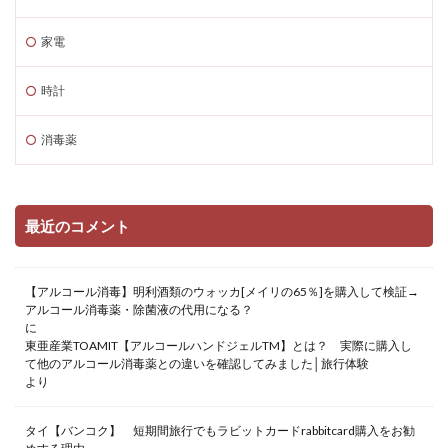
家電
時計
消毒薬
最近のコメント
【アルコール消毒】明利酒類のウォッカ[メイリの65％]を購入して検証→
アルコール消毒薬・除菌液の代用になる？
に
東亜産業TOAMIT【アルコールハンドジェルTM】とは？ 実際に購入し
て他のアルコール消毒薬との違いを確認してみました│旅行体験
より
タイ【バンコク】 短期間旅行でもラビットカードrabbitcard購入をお勧