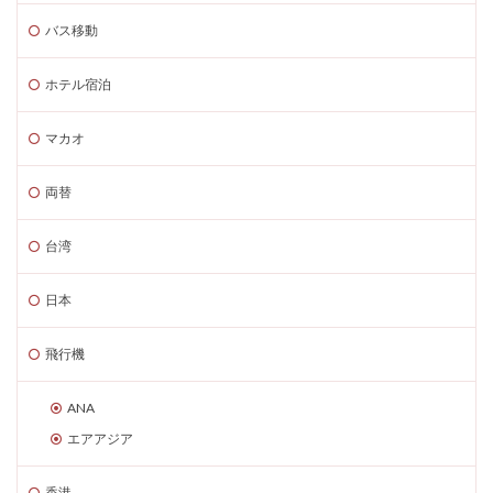
バス移動
ホテル宿泊
マカオ
両替
台湾
日本
飛行機
ANA
エアアジア
香港