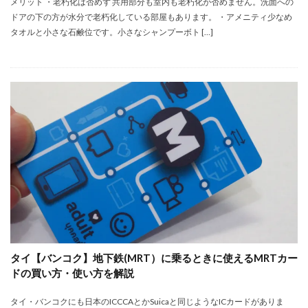
メリット ・老朽化は否めず 共用部分も室内も老朽化が否めません。洗面への
ドアの下の方が水分で老朽化している部屋もあります。 ・アメニティ少なめ
タオルと小さな石鹸位です。小さなシャンプーボト […]
タイ【バンコク】地下鉄(MRT）に乗るときに使えるMRTカー
ドの買い方・使い方を解説
タイ・バンコクにも日本のICCCAとかSuicaと同じようなICカードがありま