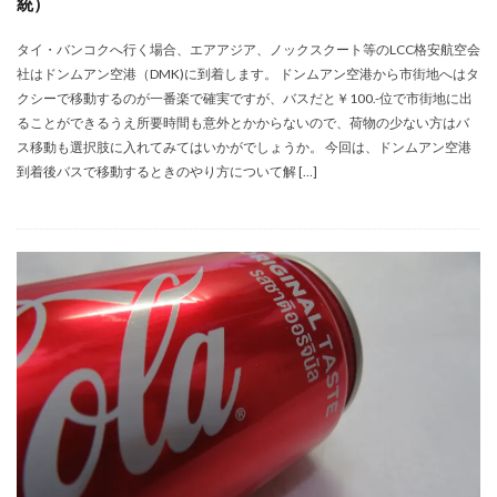
統）
タイ・バンコクへ行く場合、エアアジア、ノックスクート等のLCC格安航空会
社はドンムアン空港（DMK)に到着します。 ドンムアン空港から市街地へはタ
クシーで移動するのが一番楽で確実ですが、バスだと￥100.-位で市街地に出
ることができるうえ所要時間も意外とかからないので、荷物の少ない方はバ
ス移動も選択肢に入れてみてはいかがでしょうか。 今回は、ドンムアン空港
到着後バスで移動するときのやり方について解 […]