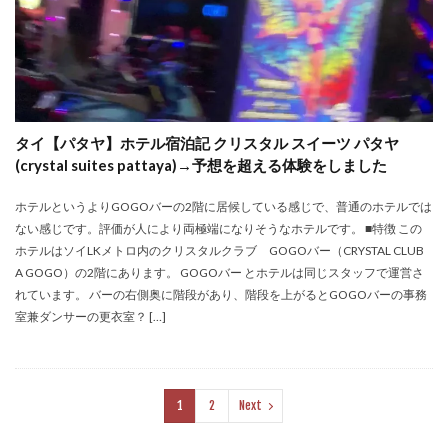
タイ【パタヤ】ホテル宿泊記 クリスタル スイーツ パタヤ
(crystal suites pattaya)→予想を超える体験をしました
ホテルというよりGOGOバーの2階に居候している感じで、普通のホテルでは
ない感じです。評価が人により両極端になりそうなホテルです。 ■特徴 この
ホテルはソイLKメトロ内のクリスタルクラブ GOGOバー（CRYSTAL CLUB
A GOGO）の2階にあります。 GOGOバー とホテルは同じスタッフで運営さ
れています。 バーの右側奥に階段があり、階段を上がるとGOGOバーの事務
室兼ダンサーの更衣室？ […]
1
2
Next