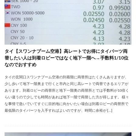
タイ【スワンナプーム空港】高レートでお得にタイバーツ両
替したい人は到着ロビーではなく地下一階へ→手数料1/10位
なのでおすすめ
タイの玄関口スワンナプーム空港の到着階に両替所はたくさんありますが、
少し歩いて地下一階奥まで行くと市内と同じ高レートで両替できるエリアが
あります。到着ロビーの両替所と地下一階奥の両替所とでは手数料が10倍く
らい違うので少しでも時間があれば地下一階で両替した方が得します。 様々
な事情で急いでいてすぐに目的地に向かいたい場合は到着ロビーの両替所で
最低限のタイバーツを入手すればよいのですが、時間に余裕が […]