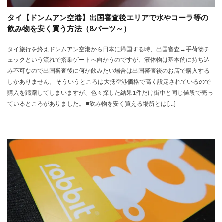
タイ【ドンムアン空港】出国審査後エリアで水やコーラ等の
飲み物を安く買う方法（8バーツ～）
タイ旅行を終えドンムアン空港から日本に帰国する時、出国審査→手荷物チ
ェックという流れで搭乗ゲートへ向かうのですが、液体物は基本的に持ち込
み不可なので出国審査後に何か飲みたい場合は出国審査後のお店で購入する
しかありません。 そういうところは大抵空港価格で高く設定されているので
購入を躊躇してしまいますが、色々探した結果1件だけ街中と同じ値段で売っ
ているところがありました。 ■飲み物を安く買える場所とは […]