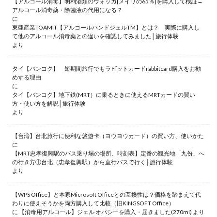
【アルコール消毒】明利酒類のウォッカ[メイリの65％]を購入して検証→
アルコール消毒薬・除菌液の代用になる？
に
東亜産業TOAMIT【アルコールハンドジェルTM】とは？ 実際に購入し
て他のアルコール消毒薬との違いを確認してみました│旅行体験
より
タイ【バンコク】 短期間旅行でもラビットカードrabbitcard購入をお勧
めする理由
に
タイ【バンコク】地下鉄(MRT）に乗るときに使えるMRTカードの買い
方・使い方を解説│旅行体験
より
【台湾】台北旅行に便利な悠遊卡（ヨウヨウカード）の買い方、使いかた
に
【MRT忠孝復興駅のバス乗り場の場所、時刻表】定番の観光地「九份」へ
の行き方①台北（忠孝復興駅）から直行バスで行く│旅行体験
より
【WPS Office】と本家Microsoft Officeとの互換性は？価格を踏まえて代
わりに使えそうかを両方購入して比較（旧KINGSOFT Office）
に
【消毒用アルコール】ジェル オパシーを購入・届きました(270ml)
より