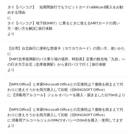
タイ【バンコク】 短期間旅行でもラビットカードrabbitcard購入をお勧
めする理由
に
タイ【バンコク】地下鉄(MRT）に乗るときに使えるMRTカードの買い
方・使い方を解説│旅行体験
より
【台湾】台北旅行に便利な悠遊卡（ヨウヨウカード）の買い方、使いかた
に
【MRT忠孝復興駅のバス乗り場の場所、時刻表】定番の観光地「九份」へ
の行き方①台北（忠孝復興駅）から直行バスで行く│旅行体験
より
【WPS Office】と本家Microsoft Officeとの互換性は？価格を踏まえて代
わりに使えそうかを両方購入して比較（旧KINGSOFT Office）
に
【消毒用アルコール】ジェル オパシーを購入・届きました(270ml)
より
【WPS Office】と本家Microsoft Officeとの互換性は？価格を踏まえて代
わりに使えそうかを両方購入して比較（旧KINGSOFT Office）
に
消毒用アルコールジェルOPACYオパシー(50ml)を購入・使用してます
より