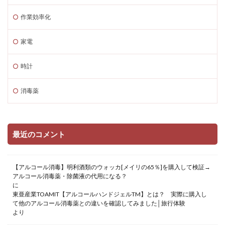
作業効率化
家電
時計
消毒薬
最近のコメント
【アルコール消毒】明利酒類のウォッカ[メイリの65％]を購入して検証→
アルコール消毒薬・除菌液の代用になる？
に
東亜産業TOAMIT【アルコールハンドジェルTM】とは？ 実際に購入し
て他のアルコール消毒薬との違いを確認してみました│旅行体験
より