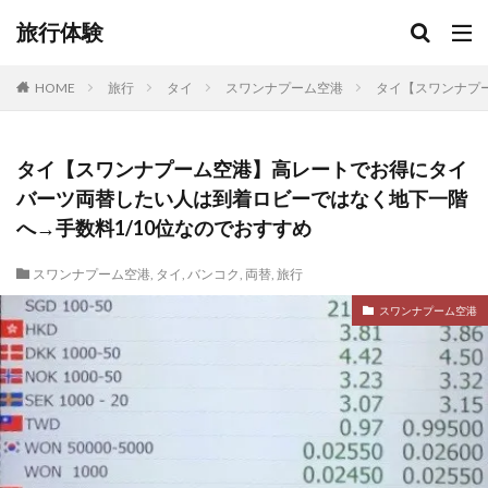
旅行体験
HOME
旅行
タイ
スワンナプーム空港
タイ【スワンナプ
タイ【スワンナプーム空港】高レートでお得にタイ
バーツ両替したい人は到着ロビーではなく地下一階
へ→手数料1/10位なのでおすすめ
スワンナプーム空港
,
タイ
,
バンコク
,
両替
,
旅行
スワンナプーム空港