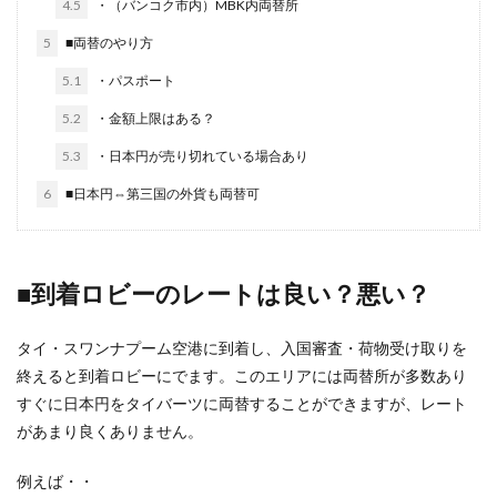
4.5
・（バンコク市内）MBK内両替所
5
■両替のやり方
5.1
・パスポート
5.2
・金額上限はある？
5.3
・日本円が売り切れている場合あり
6
■日本円⇔第三国の外貨も両替可
■到着ロビーのレートは良い？悪い？
タイ・スワンナプーム空港に到着し、入国審査・荷物受け取りを
終えると到着ロビーにでます。このエリアには両替所が多数あり
すぐに日本円をタイバーツに両替することができますが、レート
があまり良くありません。
例えば・・