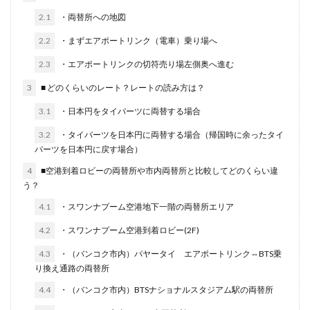
2.1
・両替所への地図
2.2
・まずエアポートリンク（電車）乗り場へ
2.3
・エアポートリンクの切符売り場左側奥へ進む
3
■ どのくらいのレート？レートの読み方は？
3.1
・日本円をタイバーツに両替する場合
3.2
・タイバーツを日本円に両替する場合（帰国時に余ったタイ
バーツを日本円に戻す場合）
4
■空港到着ロビーの両替所や市内両替所と比較してどのくらい違
う？
4.1
・スワンナプーム空港地下一階の両替所エリア
4.2
・スワンナプーム空港到着ロビー(2F)
4.3
・（バンコク市内）パヤータイ エアポートリンク⇔BTS乗
り換え通路の両替所
4.4
・（バンコク市内）BTSナショナルスタジアム駅の両替所